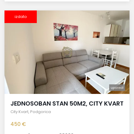
izdato
uporedi
JEDNOSOBAN STAN 50M2, CITY KVART
City Kvart
,
Podgorica
450 €