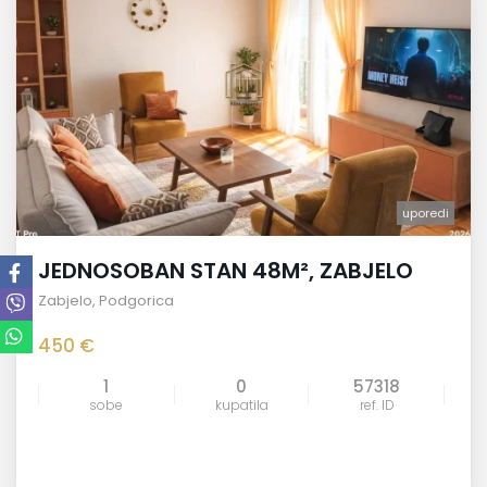
uporedi
JEDNOSOBAN STAN 48M², ZABJELO
Zabjelo
,
Podgorica
450 €
1
0
57318
sobe
kupatila
ref. ID