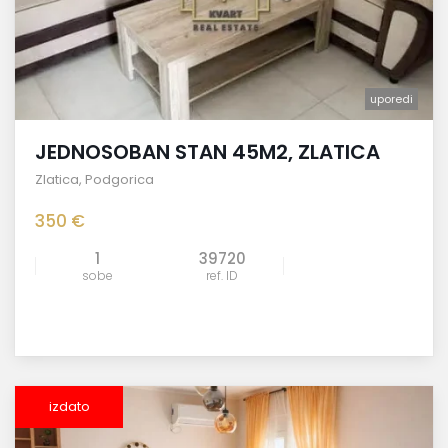
uporedi
JEDNOSOBAN STAN 45M2, ZLATICA
Zlatica
,
Podgorica
350 €
1
39720
sobe
ref. ID
izdato