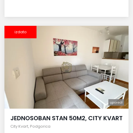
izdato
uporedi
JEDNOSOBAN STAN 50M2, CITY KVART
City Kvart
,
Podgorica