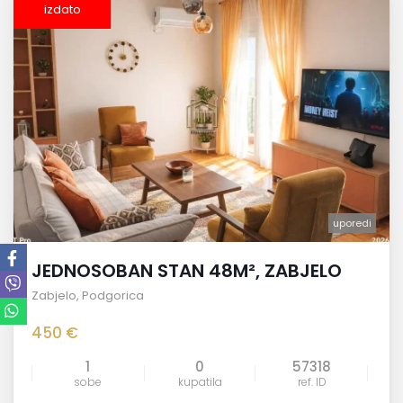
izdato
uporedi
JEDNOSOBAN STAN 48M², ZABJELO
Zabjelo
,
Podgorica
450 €
1
0
57318
sobe
kupatila
ref. ID