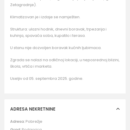
Zetagradnje).
Klimatizovan je i izdaje se namješten.
Struktura: ulazni hodnik, dnevni boravak, trpezarija i
kuhinja, spavaća soba, kupatilo i terasa.
U stanu nije dozvoljen boravak kućnih ljubimaca.
Zgrada se nalazi na odličnoj lokaciji, u neposrednoj blizini,
škola, vrtića i marketa.
Useljiv od 05. septembra 2025. godine.
ADRESA NEKRETNINE
Adresa:
Pobrežje
Grad:
Podgorica