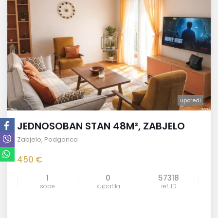
uporedi
JEDNOSOBAN STAN 48M², ZABJELO
Zabjelo
,
Podgorica
450 €
1
0
57318
sobe
kupatila
ref. ID