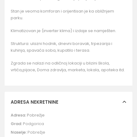
Stan je veoma komforan i orijentisan je ka obližnjem
parku.
Klimatizovan je (inverter klima) i izdaje se namješten.
Struktura: ulazni hodnik, dnevni boravak, trpezarija i
kuhinja, spavaća soba, kupatilo i terasa.
Zgrada se nalazi na odličnoj lokaciji u blizini škola,
vrtića,pijace, Doma zdravlja, marketa, lokala, apoteka itd.
ADRESA NEKRETNINE
Adresa:
Pobrežje
Grad:
Podgorica
Naselje:
Pobrežje