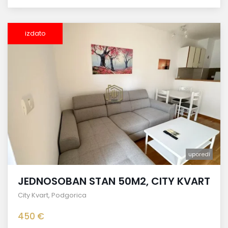
izdato
uporedi
JEDNOSOBAN STAN 50M2, CITY KVART
City Kvart
,
Podgorica
450 €