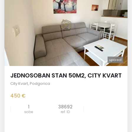
uporedi
JEDNOSOBAN STAN 50M2, CITY KVART
City Kvart
,
Podgorica
450 €
1
38692
sobe
ref. ID