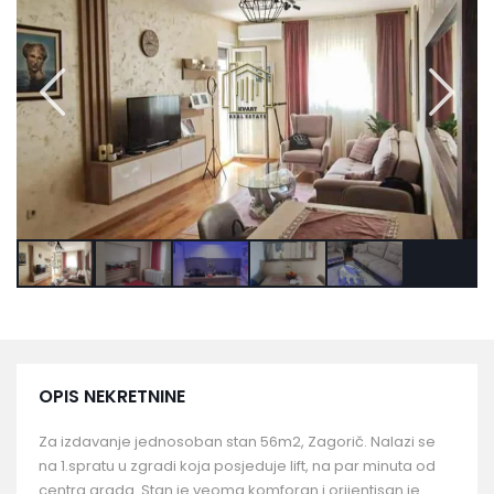
OPIS NEKRETNINE
Za izdavanje jednosoban stan 56m2, Zagorič. Nalazi se
na 1.spratu u zgradi koja posjeduje lift, na par minuta od
centra grada. Stan je veoma komforan i orijentisan je