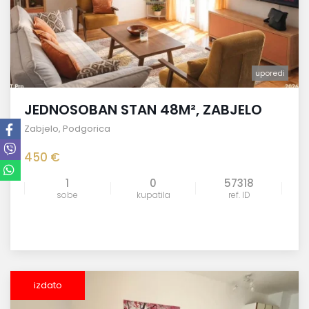
uporedi
JEDNOSOBAN STAN 48M², ZABJELO
Zabjelo
,
Podgorica
450 €
1
0
57318
sobe
kupatila
ref. ID
izdato