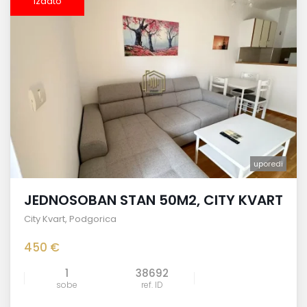
izdato
uporedi
JEDNOSOBAN STAN 50M2, CITY KVART
City Kvart
,
Podgorica
450 €
1
38692
sobe
ref. ID