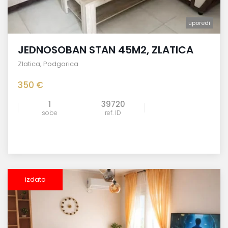
uporedi
JEDNOSOBAN STAN 45M2, ZLATICA
Zlatica
,
Podgorica
350 €
1
39720
sobe
ref. ID
izdato