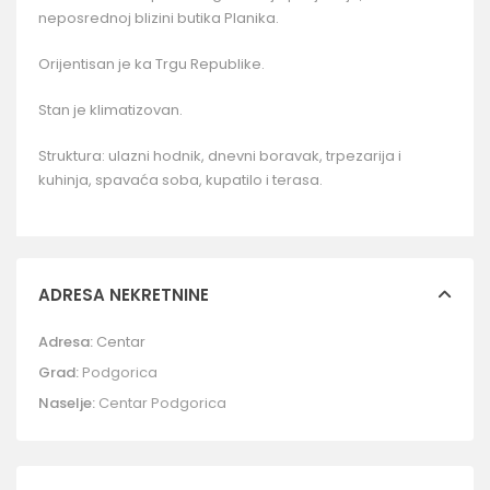
neposrednoj blizini butika Planika.
Orijentisan je ka Trgu Republike.
Stan je klimatizovan.
Struktura: ulazni hodnik, dnevni boravak, trpezarija i
kuhinja, spavaća soba, kupatilo i terasa.
ADRESA NEKRETNINE
Adresa:
Centar
Grad:
Podgorica
Naselje:
Centar Podgorica