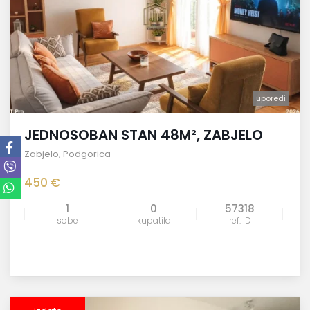
uporedi
JEDNOSOBAN STAN 48M², ZABJELO
Zabjelo
,
Podgorica
450 €
1
0
57318
sobe
kupatila
ref. ID