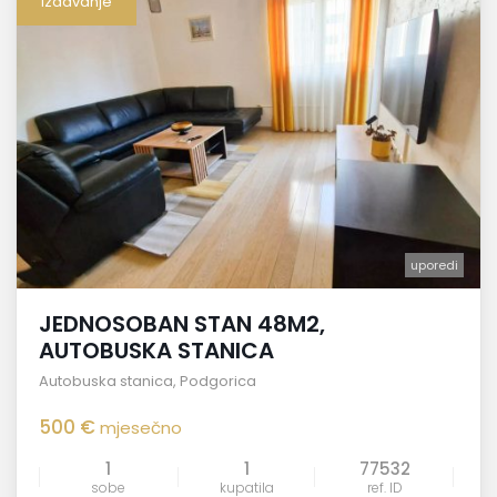
Izdavanje
uporedi
JEDNOSOBAN STAN 48M2,
AUTOBUSKA STANICA
Autobuska stanica
,
Podgorica
500 €
mjesečno
1
1
77532
sobe
kupatila
ref. ID