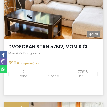
uporedi
DVOSOBAN STAN 57M2, MOMIŠIĆI
Momišići
,
Podgorica
590 €
mjesečno
2
1
77615
sobe
kupatila
ref. ID