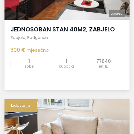
uporedi
JEDNOSOBAN STAN 40M2, ZABJELO
Zabjelo
,
Podgorica
300 €
mjesečno
1
1
77640
sobe
kupatila
ref. ID
Izdavanje