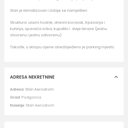
Stan je klimatizovan i izdaje se namješten.
Struktura: ulazni hodnik, dnevni boravak, trpezarija i
kuhinja, spavaća soba, kupatilo i dvije terase (jednu
otvorenu i jednu zatvorenu).
Takođe, u sklopu cijene obezbijeđeno je parking mjesto.
ADRESA NEKRETNINE
Adresa:
Stari Aerodrom
Grad:
Podgorica
Naselje:
Stari Aerodrom