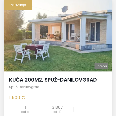
Izdavanje
uporedi
KUĆA 200M2, SPUŽ-DANILOVGRAD
Spuž
,
Danilovgrad
1.500 €
1
31307
sobe
ref. ID