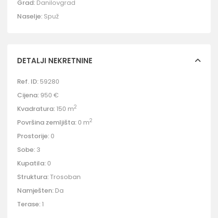
Grad:
Danilovgrad
Naselje:
Spuž
DETALJI NEKRETNINE
Ref. ID:
59280
Cijena:
950 €
2
Kvadratura:
150 m
2
Površina zemljišta:
0 m
Prostorije:
0
Sobe:
3
Kupatila:
0
Struktura:
Trosoban
Namješten:
Da
Terase:
1