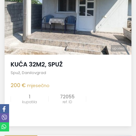
uporedi
KUĆA 32M2, SPUŽ
Spuž
,
Danilovgrad
200 €
mjesečno
1
72055
kupatila
ref. ID