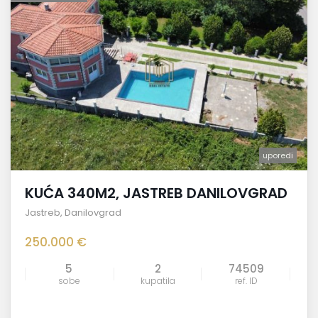
uporedi
KUĆA 340M2, JASTREB DANILOVGRAD
Jastreb
,
Danilovgrad
250.000 €
5
2
74509
sobe
kupatila
ref. ID