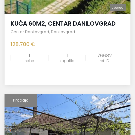
uporedi
KUĆA 60M2, CENTAR DANILOVGRAD
Centar Danilovgrad
,
Danilovgrad
128.700 €
1
1
76682
sobe
kupatila
ref. ID
Prodaja