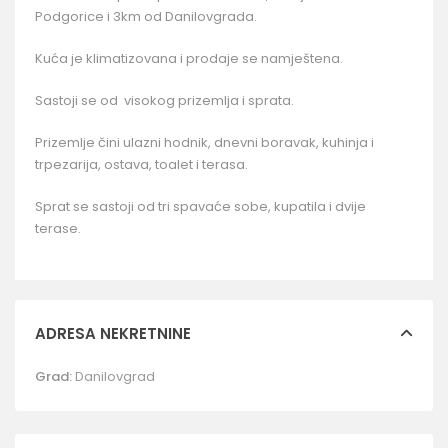
Podgorice i 3km od Danilovgrada.
Kuća je klimatizovana i prodaje se namještena.
Sastoji se od visokog prizemlja i sprata.
Prizemlje čini ulazni hodnik, dnevni boravak, kuhinja i
trpezarija, ostava, toalet i terasa.
Sprat se sastoji od tri spavaće sobe, kupatila i dvije
terase.
ADRESA NEKRETNINE
Grad:
Danilovgrad