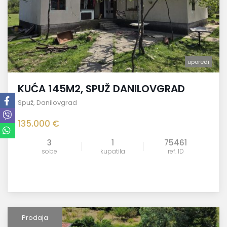
uporedi
KUĆA 145M2, SPUŽ DANILOVGRAD
Spuž
,
Danilovgrad
135.000 €
3
1
75461
sobe
kupatila
ref. ID
Prodaja