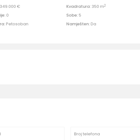
2
349.000 €
Kvadratura:
350 m
je:
0
Sobe:
5
ra:
Petosoban
Namješten:
Da