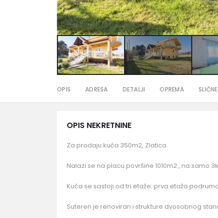
OPIS
ADRESA
DETALJI
OPREMA
SLIČNE
OPIS NEKRETNINE
Za prodaju kuća 350m2, Zlatica.
Nalazi se na placu površine 1010m2 , na samo 3
Kuća se sastoji od tri etaže: prva etaža podruma,
Suteren je renoviran i strukture dvosobnog stana