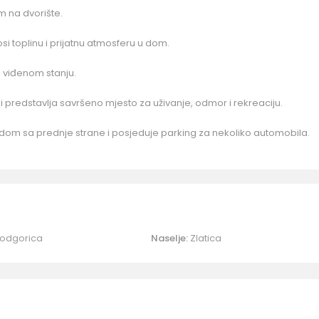
 na dvorište.
osi toplinu i prijatnu atmosferu u dom.
u viđenom stanju.
i predstavlja savršeno mjesto za uživanje, odmor i rekreaciju.
om sa prednje strane i posjeduje parking za nekoliko automobila.
odgorica
Naselje:
Zlatica