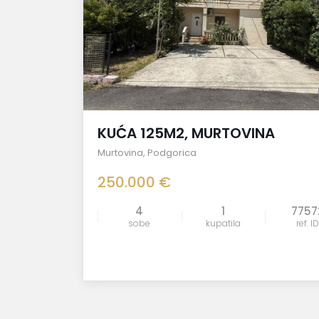
KUĆA 125M2, MURTOVINA
Murtovina
,
Podgorica
250.000 €
4
1
7757
sobe
kupatila
ref. ID