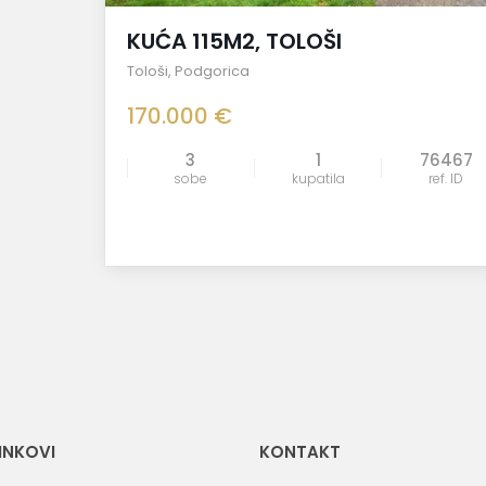
KUĆA 115M2, TOLOŠI
Tološi
,
Podgorica
170.000 €
3
1
76467
sobe
kupatila
ref. ID
LINKOVI
KONTAKT