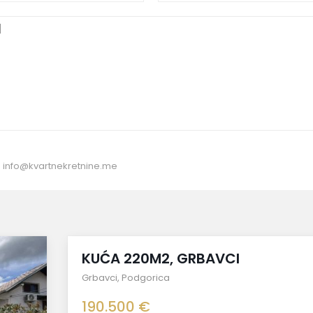
:
info@kvartnekretnine.me
Prodaja
KUĆA 220M2, GRBAVCI
Grbavci
,
Podgorica
190.500 €