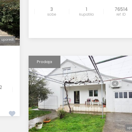
3
1
76514
sobe
kupatila
ref. ID
uporedi
uporedi
Prodaja
2
up