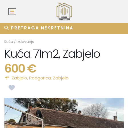
PRETRAGA NEKRETNINA
Kuća
/
Izdavanje
Kuća 71m2, Zabjelo
600 €
Zabjelo,
Podgorica
,
Zabjelo