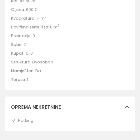
Ref. ID:
60781
Cijena:
600 €
2
Kvadratura:
71 m
2
Površina zemljišta:
0 m
Prostorije:
0
Sobe:
2
Kupatila:
0
Struktura:
Dvosoban
Namješten:
Da
Terase:
1
OPREMA NEKRETNINE
Parking