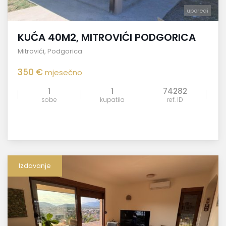
uporedi
KUĆA 40M2, MITROVIĆI PODGORICA
Mitrovići
,
Podgorica
350 €
mjesečno
1
1
74282
sobe
kupatila
ref. ID
Izdavanje