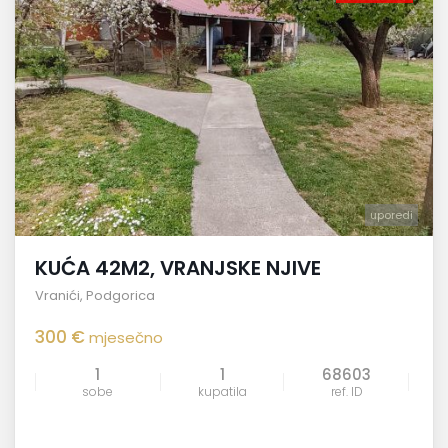
uporedi
KUĆA 42M2, VRANJSKE NJIVE
Vranići
,
Podgorica
300 €
mjesečno
1
1
68603
sobe
kupatila
ref. ID