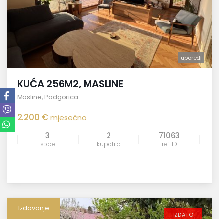
uporedi
KUĆA 256M2, MASLINE
Masline
,
Podgorica
2.200 €
mjesečno
3
2
71063
sobe
kupatila
ref. ID
Izdavanje
IZDATO