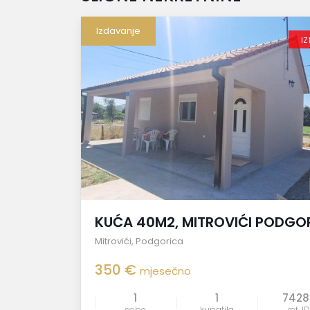
Izdavanje
I
KUĆA 40M2, MITROVIĆI PODGO
Mitrovići
,
Podgorica
350 €
mjesečno
1
1
7428
sobe
kupatila
ref. ID