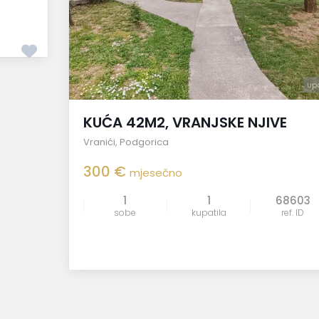
up
KUĆA 42M2, VRANJSKE NJIVE
Vranići
,
Podgorica
300 €
mjesečno
1
1
68603
sobe
kupatila
ref. ID