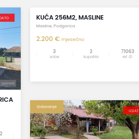
Izdavanje
KUĆA 256M2, MASLINE
ZDATO
Masline
,
Podgorica
2.200 €
mjesečno
3
2
71063
sobe
kupatila
ref. ID
uporedi
uporedi
RICA
Izdavanje
IZDA
2