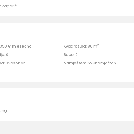
:
Zagorič
2
350 €
mjesečno
Kvadratura:
80 m
je:
0
Sobe:
2
ra:
Dvosoban
Namješten:
Polunamješten
king