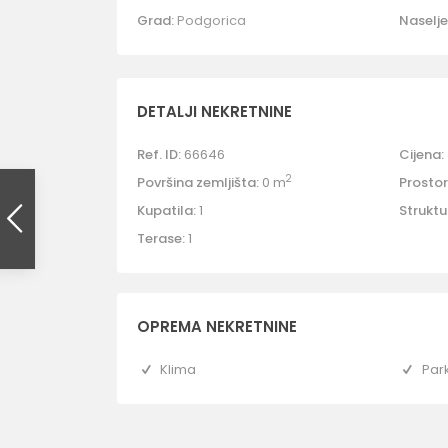
Grad:
Podgorica
Naselje
DETALJI NEKRETNINE
Ref. ID:
66646
Cijena:
2
Površina zemljišta:
0 m
Prostori
Kupatila:
1
Struktu
Terase:
1
OPREMA NEKRETNINE
Klima
Par