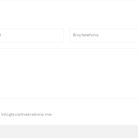
:
info@kvartnekretnine.me