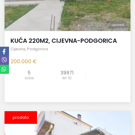
uporedi
KUĆA 220M2, CIJEVNA-PODGORICA
Cijevna
,
Podgorica
200.000 €
5
39971
sobe
ref. ID
prodato