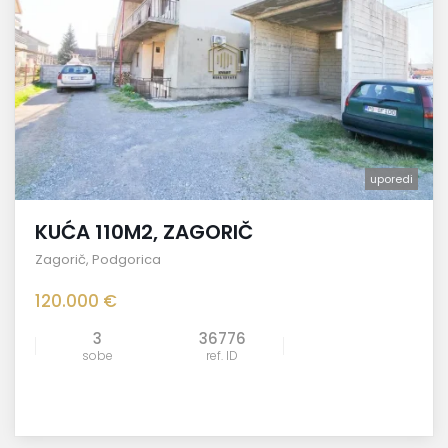
uporedi
KUĆA 110M2, ZAGORIČ
Zagorič
,
Podgorica
120.000 €
3
36776
sobe
ref. ID