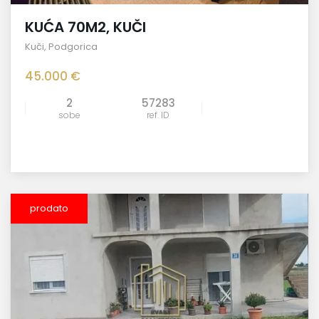
KUĆA 70M2, KUČI
Kuči
,
Podgorica
45.000 €
2
57283
sobe
ref. ID
prodato