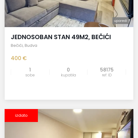
uporedi
JEDNOSOBAN STAN 49M2, BEČIĆI
Bečići
,
Budva
400 €
1
0
58175
sobe
kupatila
ref. ID
izdato