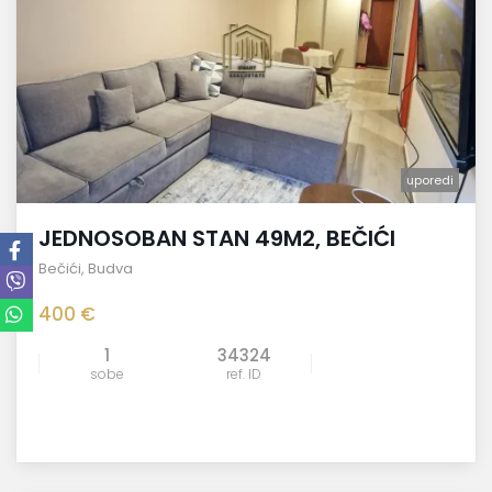
uporedi
JEDNOSOBAN STAN 49M2, BEČIĆI
Bečići
,
Budva
400 €
1
34324
sobe
ref. ID