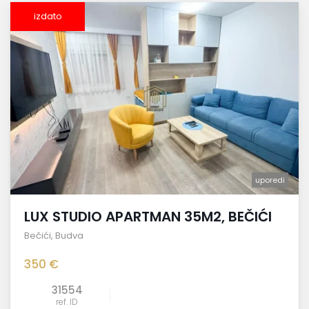
izdato
uporedi
LUX STUDIO APARTMAN 35M2, BEČIĆI
Bečići
,
Budva
350 €
31554
ref. ID