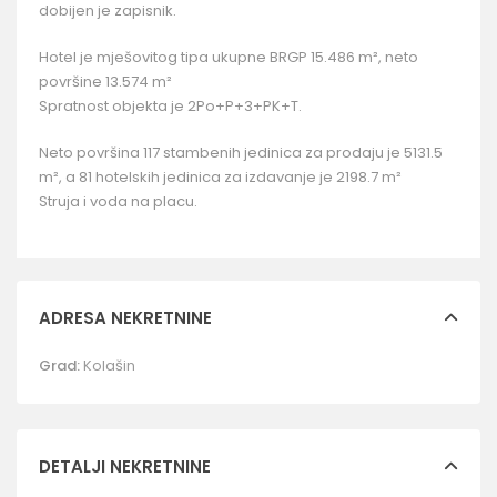
dobijen je zapisnik.
Hotel je mješovitog tipa ukupne BRGP 15.486 m², neto
površine 13.574 m²
Spratnost objekta je 2Po+P+3+PK+T.
Neto površina 117 stambenih jedinica za prodaju je 5131.5
m², a 81 hotelskih jedinica za izdavanje je 2198.7 m²
Struja i voda na placu.
ADRESA NEKRETNINE
Grad:
Kolašin
DETALJI NEKRETNINE