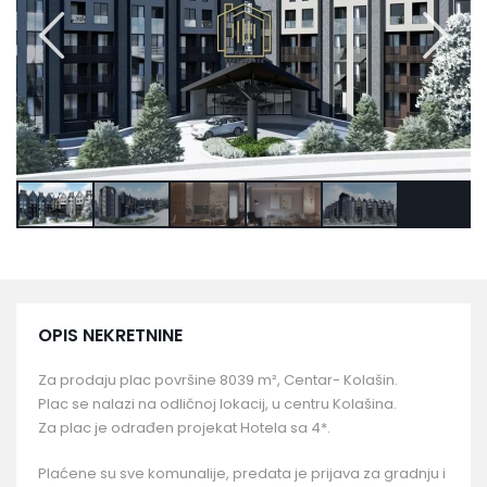
OPIS NEKRETNINE
Za prodaju plac površine 8039 m², Centar- Kolašin.
Plac se nalazi na odličnoj lokacij, u centru Kolašina.
Za plac je odrađen projekat Hotela sa 4*.
Plaćene su sve komunalije, predata je prijava za gradnju i