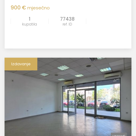
900 €
mjesečno
1
77438
kupatila
ref. ID
Izdavanje