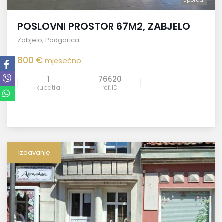
uporedi
POSLOVNI PROSTOR 67M2, ZABJELO
Zabjelo
,
Podgorica
800 €
mjesečno
1
76620
kupatila
ref. ID
Izdavanje