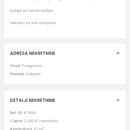
Izdaje se nenamješten.
Idealan za sve namjene.
ADRESA NEKRETNINE
Grad:
Podgorica
Naselje:
Zabjelo
DETALJI NEKRETNINE
Ref. ID:
67494
Cijena:
2.200 €
mjesečno
2
Kvadratura:
117 m