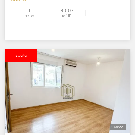
1
61007
sobe
ref. ID
izdato
uporedi