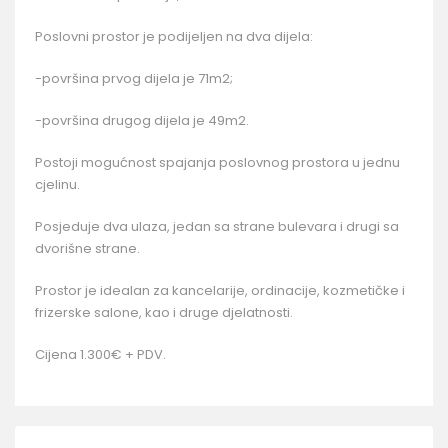
Poslovni prostor je podijeljen na dva dijela:
-površina prvog dijela je 71m2;
-površina drugog dijela je 49m2.
Postoji mogućnost spajanja poslovnog prostora u jednu
cjelinu.
Posjeduje dva ulaza, jedan sa strane bulevara i drugi sa
dvorišne strane.
Prostor je idealan za kancelarije, ordinacije, kozmetičke i
frizerske salone, kao i druge djelatnosti.
Cijena 1.300€ + PDV.