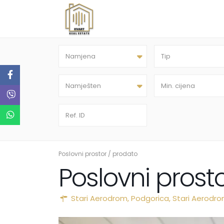
Namjena
Tip
Namješten
Poslovni prostor
/
prodato
Poslovni prost
Stari Aerodrom,
Podgorica
,
Stari Aerodr