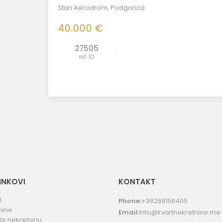
Stari Aerodrom
,
Podgorica
40.000 €
27505
ref. ID
LINKOVI
KONTAKT
t
Phone:
+38268156405
nine
Email:
info@kvartnekretnine.me
te nekretninu