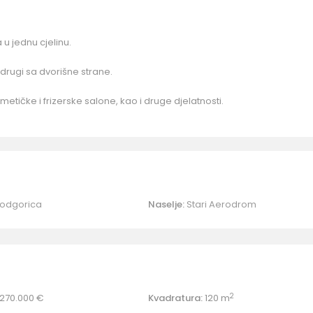
u jednu cjelinu.
drugi sa dvorišne strane.
metičke i frizerske salone, kao i druge djelatnosti.
odgorica
Naselje:
Stari Aerodrom
2
270.000 €
Kvadratura:
120 m