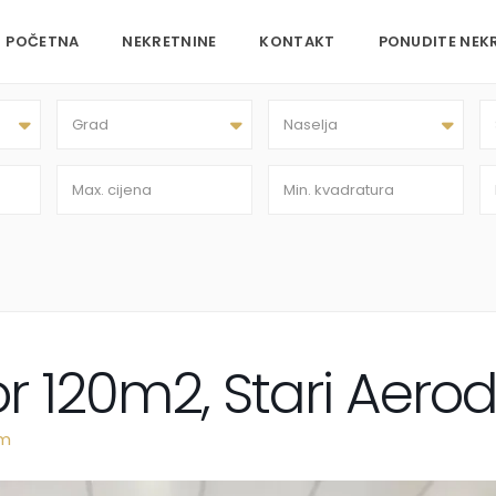
POČETNA
NEKRETNINE
KONTAKT
PONUDITE NEK
Grad
Naselja
or 120m2, Stari Aer
om