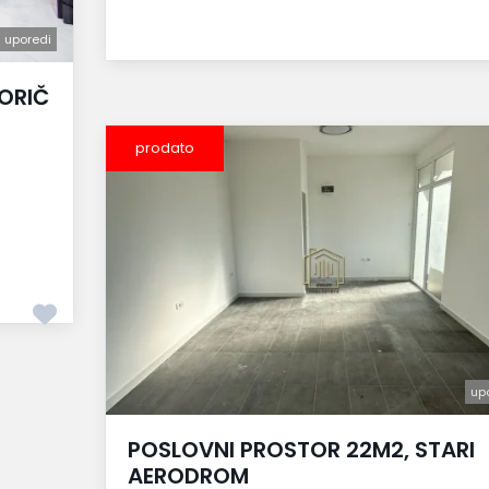
uporedi
ORIČ
prodato
up
POSLOVNI PROSTOR 22M2, STARI
AERODROM