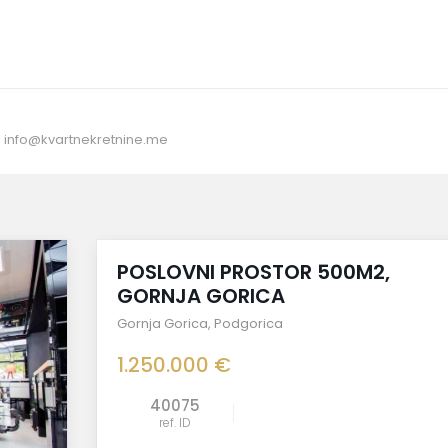
:
info@kvartnekretnine.me
prodato
POSLOVNI PROSTOR 500M2,
GORNJA GORICA
Gornja Gorica
,
Podgorica
1.250.000 €
40075
uporedi
ref. ID