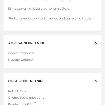
Klimatizovan je i izdaje se nenamješten.
Struktura: velika prostorija, magacin, kancelarija i toalet.
ADRESA NEKRETNINE
Grad:
Podgorica
Naselje:
Zabjelo
DETALJI NEKRETNINE
Ref. ID:
76620
Cijena:
800 €
mjesečno
2
Kvadratura:
67 m