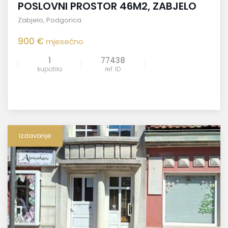
POSLOVNI PROSTOR 46M2, ZABJELO
Zabjelo
,
Podgorica
900 €
mjesečno
1
77438
kupatila
ref. ID
Izdavanje