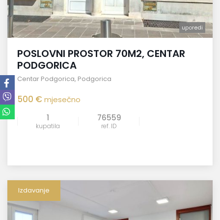
uporedi
POSLOVNI PROSTOR 70M2, CENTAR
PODGORICA
Centar Podgorica
,
Podgorica
500 €
mjesečno
1
76559
kupatila
ref. ID
Izdavanje