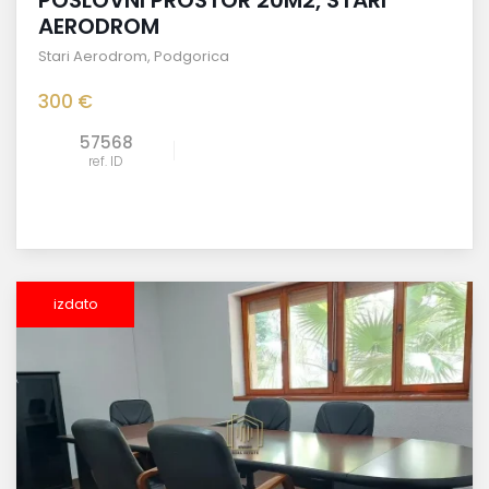
POSLOVNI PROSTOR 20M2, STARI
AERODROM
Stari Aerodrom
,
Podgorica
300 €
57568
ref. ID
izdato