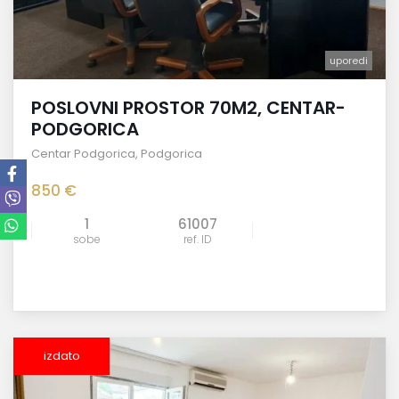
uporedi
POSLOVNI PROSTOR 70M2, CENTAR-
PODGORICA
Centar Podgorica
,
Podgorica
850 €
1
61007
sobe
ref. ID
izdato