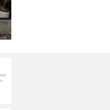
duje
en.