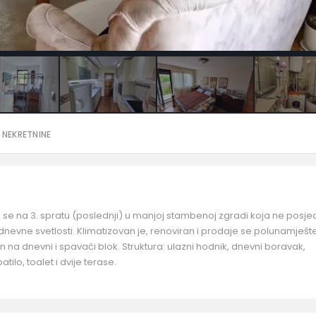
 NEKRETNINE
 se na 3. spratu (poslednji) u manjoj stambenoj zgradi koja ne posje
a dnevne svetlosti. Klimatizovan je, renoviran i prodaje se polunamješt
n na dnevni i spavaći blok. Struktura: ulazni hodnik, dnevni boravak,
tilo, toalet i dvije terase.