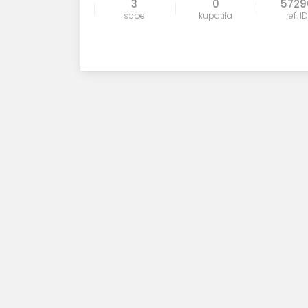
3
0
5729
sobe
kupatila
ref. ID