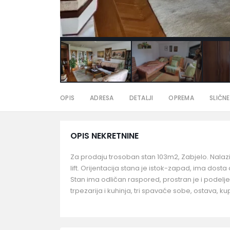
OPIS
ADRESA
DETALJI
OPREMA
SLIČNE
OPIS NEKRETNINE
Za prodaju trosoban stan 103m2, Zabjelo. Nalazi
lift. Orijentacija stana je istok-zapad, ima dost
Stan ima odličan raspored, prostran je i podelje
trpezarija i kuhinja, tri spavaće sobe, ostava, kupa