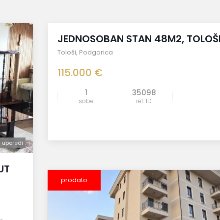
prodato
JEDNOSOBAN STAN 48M2, TOLOŠ
Tološi
,
Podgorica
115.000 €
1
35098
sobe
ref. ID
uporedi
uporedi
UT
prodato