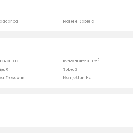
odgorica
Naselje:
Zabjelo
2
134.000 €
Kvadratura:
103 m
je:
0
Sobe:
3
ra:
Trosoban
Namješten:
Ne