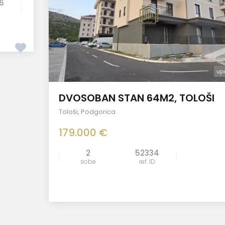
6
up
DVOSOBAN STAN 64M2, TOLOŠI
Tološi
,
Podgorica
179.000 €
2
52334
sobe
ref. ID