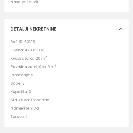
Naselje:
Tološi
DETALJI NEKRETNINE
Ref. ID:
60105
Cijena:
420.000 €
2
Kvadratura:
120 m
2
Površina zemljišta:
0 m
Prostorije:
0
Sobe:
3
Kupatila:
0
Struktura:
Trosoban
Namješten:
Da
Terase:
1