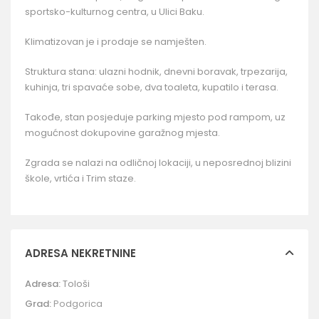
sportsko-kulturnog centra, u Ulici Baku.
Klimatizovan je i prodaje se namješten.
Struktura stana: ulazni hodnik, dnevni boravak, trpezarija,
kuhinja, tri spavaće sobe, dva toaleta, kupatilo i terasa.
Takođe, stan posjeduje parking mjesto pod rampom, uz
mogućnost dokupovine garažnog mjesta.
Zgrada se nalazi na odličnoj lokaciji, u neposrednoj blizini
škole, vrtića i Trim staze.
ADRESA NEKRETNINE
Adresa:
Tološi
Grad:
Podgorica