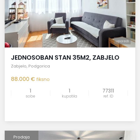
uporedi
JEDNOSOBAN STAN 35M2, ZABJELO
Zabjelo
,
Podgorica
88.000 €
fiksno
1
1
77311
sobe
kupatila
ref. ID
Prodaja