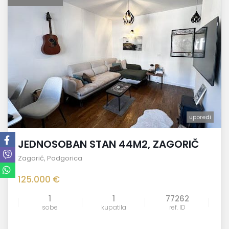
uporedi
JEDNOSOBAN STAN 44M2, ZAGORIČ
Zagorič
,
Podgorica
125.000 €
1
1
77262
sobe
kupatila
ref. ID