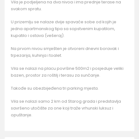
Vila je podjeljena na dva nivoa i ima prednje terase na
svakom spratu.
U prizemlju se nalaze dvije spavaće sobe od kojih je
jedna apartmanskog tipa sa sopstvenim kupatilom,
kupatilo i ostava (vešeraj).
Na prvom nivou smješten je otvoreni dnevni boravak i
trpezarija, kuhinja i toalet.
Vila se nalazi na placu površine 500m2 i posjeduje veliki
bazen, prostor za roštilj i terasu za sunčanje.
Takođe su obezbijeđena tri parking mjesta.
Vila se nalazi samo 2 km od Starog grada i predstavlja
savršeno utočište za one koji traže vrhunski luksuz i
opuštanje.