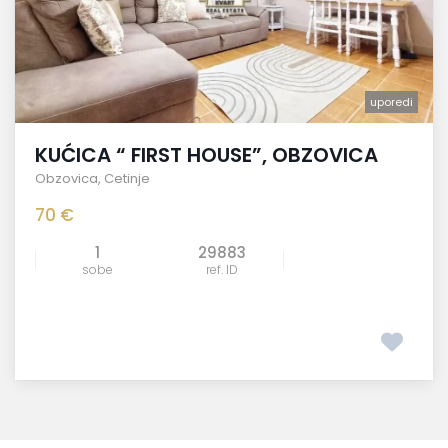
uporedi
KUĆICA “ FIRST HOUSE”, OBZOVICA
Obzovica
,
Cetinje
70 €
1
29883
sobe
ref. ID