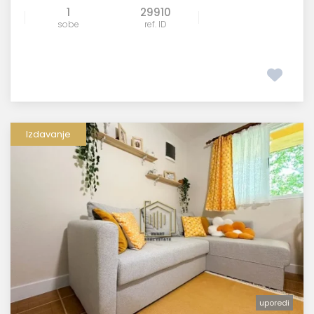
1
29910
sobe
ref. ID
Izdavanje
uporedi