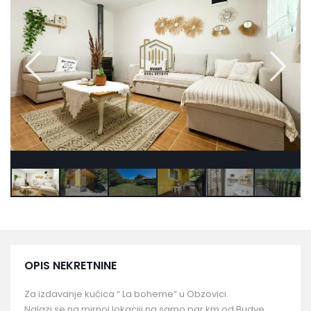
OPIS NEKRETNINE
Za izdavanje kućica “ La boheme” u Obzovici.
Nalazi se na mirnoj lokaciji na samo par km od Budve.