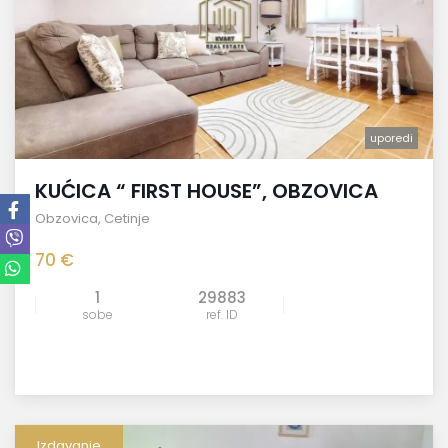
uporedi
KUĆICA “ FIRST HOUSE”, OBZOVICA
Obzovica
,
Cetinje
70 €
1
29883
sobe
ref. ID
Izdavanje