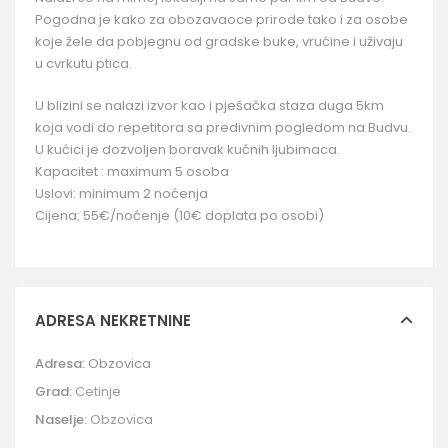
Pogodna je kako za obozavaoce prirode tako i za osobe
koje žele da pobjegnu od gradske buke, vrućine i uživaju
u cvrkutu ptica.
U blizini se nalazi izvor kao i pješačka staza duga 5km
koja vodi do repetitora sa predivnim pogledom na Budvu.
U kućici je dozvoljen boravak kućnih ljubimaca.
Kapacitet : maximum 5 osoba
Uslovi: minimum 2 noćenja
Cijena: 55€/noćenje (10€ doplata po osobi)
ADRESA NEKRETNINE
Adresa:
Obzovica
Grad:
Cetinje
Naselje:
Obzovica