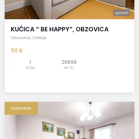
uporedi
KUĆICA “ BE HAPPY”, OBZOVICA
Obzovica
,
Cetinje
50 €
1
29898
sobe
ref. ID
Izdavanje