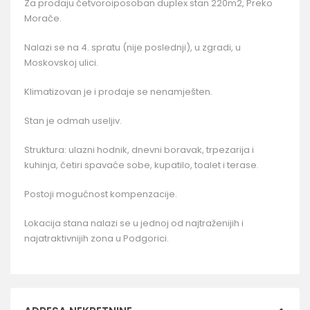
Za prodaju četvoroiposoban duplex stan 220m2, Preko
Morače.
Nalazi se na 4. spratu (nije poslednji), u zgradi, u
Moskovskoj ulici.
Klimatizovan je i prodaje se nenamješten.
Stan je odmah useljiv.
Struktura: ulazni hodnik, dnevni boravak, trpezarija i
kuhinja, četiri spavaće sobe, kupatilo, toalet i terase.
Postoji mogućnost kompenzacije.
Lokacija stana nalazi se u jednoj od najtraženijih i
najatraktivnijih zona u Podgorici.