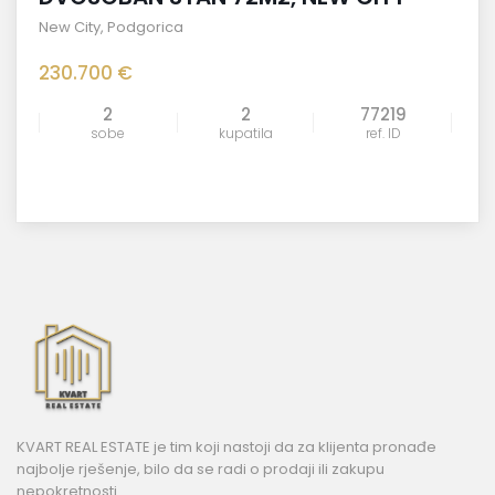
New City
,
Podgorica
230.700 €
2
2
77219
sobe
kupatila
ref. ID
KVART REAL ESTATE je tim koji nastoji da za klijenta pronađe
najbolje rješenje, bilo da se radi o prodaji ili zakupu
nepokretnosti.