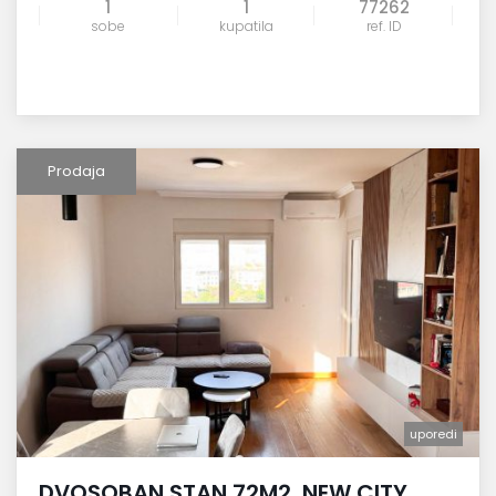
1
1
77262
sobe
kupatila
ref. ID
Prodaja
uporedi
DVOSOBAN STAN 72M2, NEW CITY