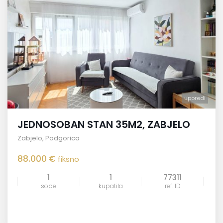
uporedi
JEDNOSOBAN STAN 35M2, ZABJELO
Zabjelo
,
Podgorica
88.000 €
fiksno
1
1
77311
sobe
kupatila
ref. ID