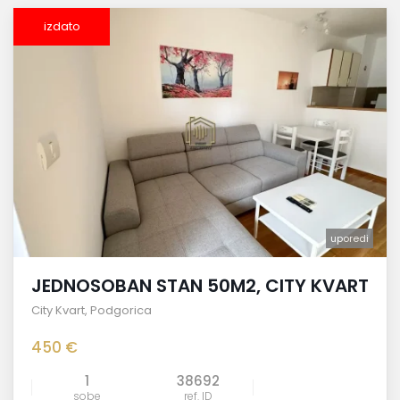
izdato
uporedi
JEDNOSOBAN STAN 50M2, CITY KVART
City Kvart
,
Podgorica
450 €
1
38692
sobe
ref. ID