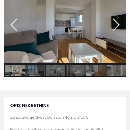
OPIS NEKRETNINE
Za izdavanje dvosoban stan 40m2, Blok 5.
Nalazi se na 8. spratu u zgradi koja posjeduje lift, u