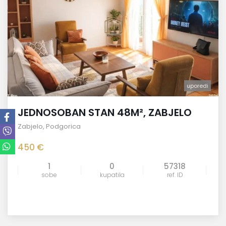
uporedi
JEDNOSOBAN STAN 48M², ZABJELO
Zabjelo
,
Podgorica
450 €
1
0
57318
sobe
kupatila
ref. ID