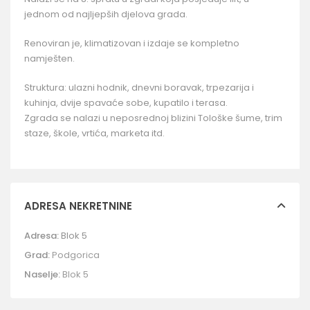
jednom od najljepših djelova grada.
Renoviran je, klimatizovan i izdaje se kompletno
namješten.
Struktura: ulazni hodnik, dnevni boravak, trpezarija i
kuhinja, dvije spavaće sobe, kupatilo i terasa.
Zgrada se nalazi u neposrednoj blizini Tološke šume, trim
staze, škole, vrtića, marketa itd.
ADRESA NEKRETNINE
Adresa:
Blok 5
Grad:
Podgorica
Naselje:
Blok 5