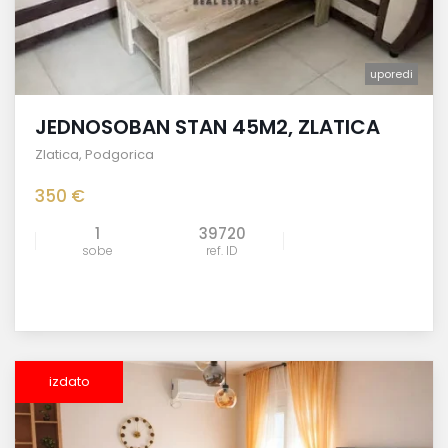
uporedi
JEDNOSOBAN STAN 45M2, ZLATICA
Zlatica
,
Podgorica
350 €
1
39720
sobe
ref. ID
izdato