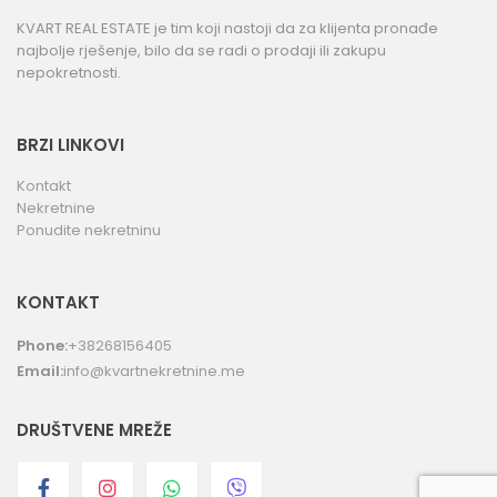
KVART REAL ESTATE je tim koji nastoji da za klijenta pronađe
najbolje rješenje, bilo da se radi o prodaji ili zakupu
nepokretnosti.
BRZI LINKOVI
Kontakt
Nekretnine
Ponudite nekretninu
KONTAKT
Phone:
+38268156405
Email:
info@kvartnekretnine.me
DRUŠTVENE MREŽE