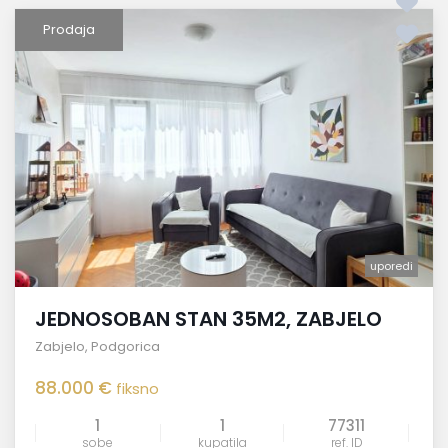
Prodaja
uporedi
JEDNOSOBAN STAN 35M2, ZABJELO
Zabjelo
,
Podgorica
88.000 €
fiksno
1
1
77311
sobe
kupatila
ref. ID