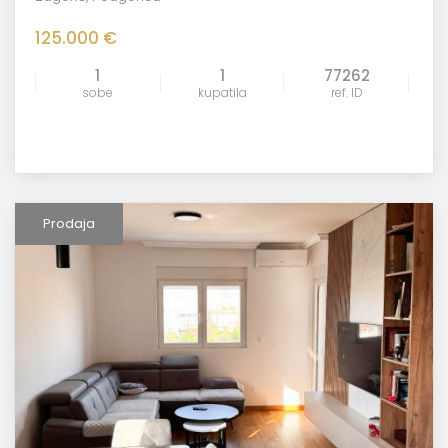
125.000 €
1
1
77262
sobe
kupatila
ref. ID
Prodaja