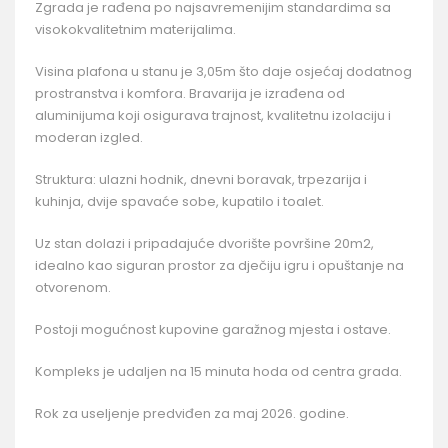
Zgrada je rađena po najsavremenijim standardima sa
visokokvalitetnim materijalima.
Visina plafona u stanu je 3,05m što daje osjećaj dodatnog
prostranstva i komfora. Bravarija je izrađena od
aluminijuma koji osigurava trajnost, kvalitetnu izolaciju i
moderan izgled.
Struktura: ulazni hodnik, dnevni boravak, trpezarija i
kuhinja, dvije spavaće sobe, kupatilo i toalet.
Uz stan dolazi i pripadajuće dvorište površine 20m2,
idealno kao siguran prostor za dječiju igru i opuštanje na
otvorenom.
Postoji mogućnost kupovine garažnog mjesta i ostave.
Kompleks je udaljen na 15 minuta hoda od centra grada.
Rok za useljenje predviđen za maj 2026. godine.