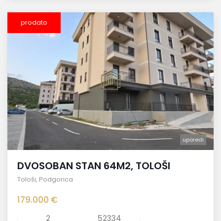
prodato
uporedi
DVOSOBAN STAN 64M2, TOLOŠI
Tološi
,
Podgorica
179.000 €
2
52334