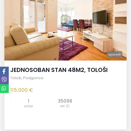
uporedi
JEDNOSOBAN STAN 48M2, TOLOŠI
Tološi
,
Podgorica
115.000 €
1
35098
sobe
ref. ID