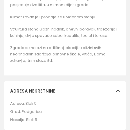
posjeduje dva lifta, u mirnom dijelu grada.
Klimatizovan je i prodaje se u viđenom stanju.
Struktura stana:ulazni hodnik, dnevni boravak, trpezarija i
kuhinja, dvije spavaće sobe, kupatilo, toalet i terasa.
Zgrada se nalazi na odličnoj lokaciji, u blizini svih
neophodnih sadržaja, osnovne škole, vrtića, Doma
zdravlja, trim staze itd.
ADRESA NEKRETNINE
Adresa:
Blok 5
Grad:
Podgorica
Naselje:
Blok 5