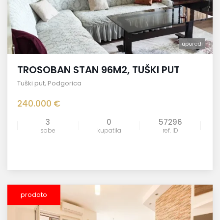
uporedi
TROSOBAN STAN 96M2, TUŠKI PUT
Tuški put
,
Podgorica
240.000 €
3
0
57296
sobe
kupatila
ref. ID
prodato