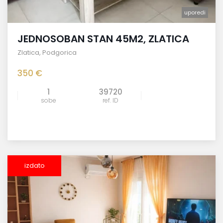
uporedi
JEDNOSOBAN STAN 45M2, ZLATICA
Zlatica
,
Podgorica
350 €
1
39720
sobe
ref. ID
izdato