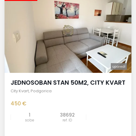
uporedi
JEDNOSOBAN STAN 50M2, CITY KVART
City Kvart
,
Podgorica
450 €
1
38692
sobe
ref. ID