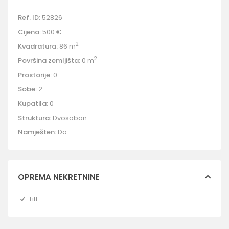
Ref. ID:
52826
Cijena:
500 €
2
Kvadratura:
86 m
2
Površina zemljišta:
0 m
Prostorije:
0
Sobe:
2
Kupatila:
0
Struktura:
Dvosoban
Namješten:
Da
OPREMA NEKRETNINE
Lift