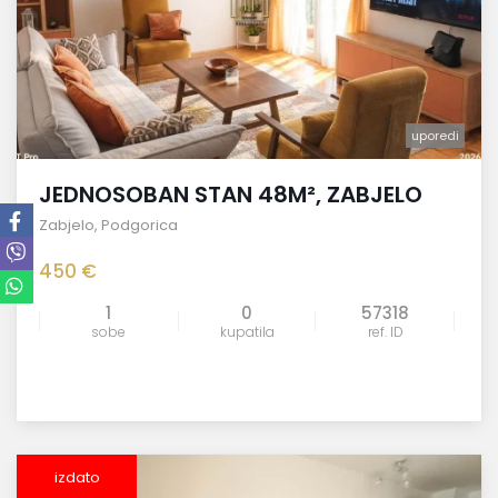
uporedi
JEDNOSOBAN STAN 48M², ZABJELO
Zabjelo
,
Podgorica
450 €
1
0
57318
sobe
kupatila
ref. ID
izdato