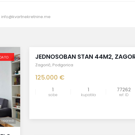
:
info@kvartnekretnine.me
Prodaja
JEDNOSOBAN STAN 44M2, ZAGOR
DATO
Zagorič
,
Podgorica
125.000 €
1
1
77262
sobe
kupatila
ref. ID
uporedi
uporedi