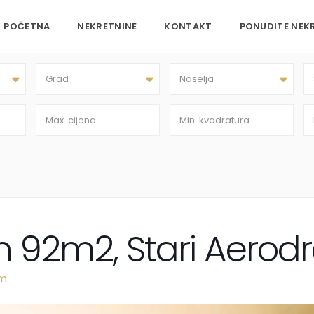
POČETNA
NEKRETNINE
KONTAKT
PONUDITE NEK
Grad
Naselja
 92m2, Stari Aerod
om