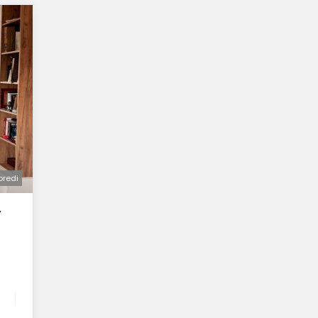
oredi
Y