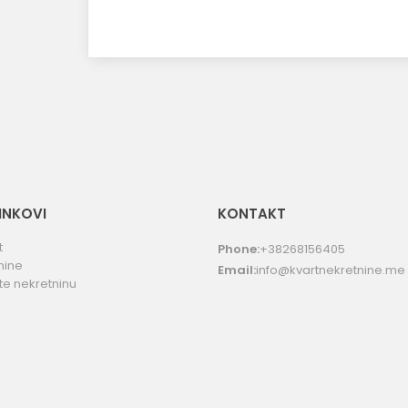
LINKOVI
KONTAKT
t
Phone:
+38268156405
nine
Email:
info@kvartnekretnine.me
te nekretninu