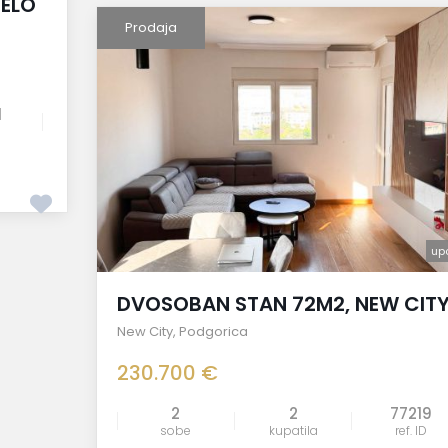
JELO
Prodaja
1
up
DVOSOBAN STAN 72M2, NEW CIT
New City
,
Podgorica
230.700 €
2
2
77219
sobe
kupatila
ref. ID