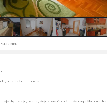
 NEKRETNINE
m.
 lift, u blizini Tehnomax-a.
uhinja i trpezarija, ostava, dvije spavaće sobe, dva kupatila i dvije te