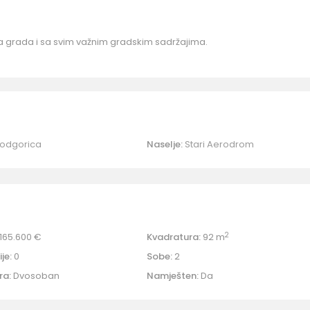
 grada i sa svim važnim gradskim sadržajima.
odgorica
Naselje:
Stari Aerodrom
2
165.600 €
Kvadratura:
92 m
je:
0
Sobe:
2
ra:
Dvosoban
Namješten:
Da