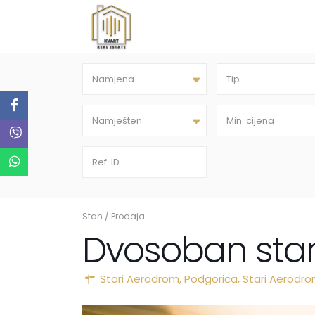
Namjena
Tip
Namješten
Stan
/
Prodaja
Dvosoban stan
Stari Aerodrom,
Podgorica
,
Stari Aerodr