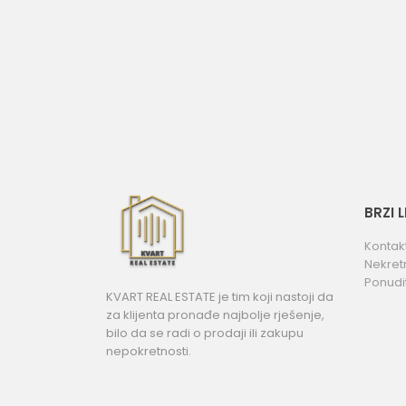
BRZI 
Kontak
Nekret
Ponudi
KVART REAL ESTATE je tim koji nastoji da
za klijenta pronađe najbolje rješenje,
bilo da se radi o prodaji ili zakupu
nepokretnosti.