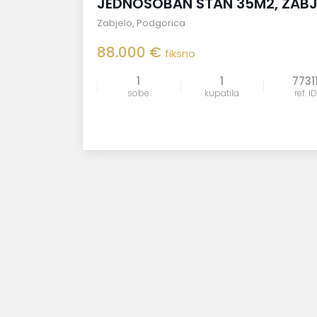
JEDNOSOBAN STAN 35M2, ZAB
Zabjelo
,
Podgorica
88.000 €
fiksno
1
1
7731
sobe
kupatila
ref. ID