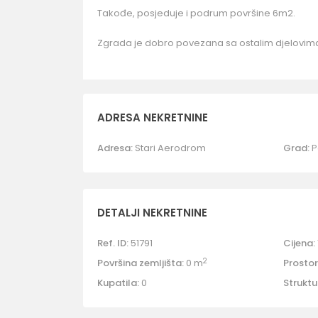
Takođe, posjeduje i podrum površine 6m2.
Zgrada je dobro povezana sa ostalim djelovima
ADRESA NEKRETNINE
Adresa:
Stari Aerodrom
Grad:
P
DETALJI NEKRETNINE
Ref. ID:
51791
Cijena:
2
Površina zemljišta:
0 m
Prostori
Kupatila:
0
Struktu