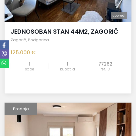
uporedi
JEDNOSOBAN STAN 44M2, ZAGORIČ
Zagorič
,
Podgorica
125.000 €
1
1
77262
sobe
kupatila
ref. ID
Prodaja