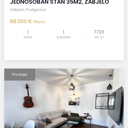
JEDNOSOBAN STAN 35M2, ZABJELO
Zabjelo
,
Podgorica
88.000 €
fiksno
1
1
77311
sobe
kupatila
ref. ID
Prodaja