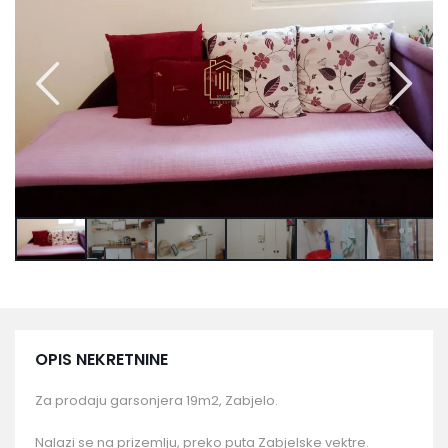
OPIS NEKRETNINE
Za prodaju garsonjera 19m2, Zabjelo.
Nalazi se na prizemlju, preko puta Zabjelske vektre.