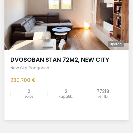
uporedi
DVOSOBAN STAN 72M2, NEW CITY
New City
,
Podgorica
230.700 €
2
2
77219
sobe
kupatila
ref. ID