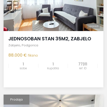
uporedi
JEDNOSOBAN STAN 35M2, ZABJELO
Zabjelo
,
Podgorica
88.000 €
fiksno
1
1
77311
sobe
kupatila
ref. ID
Prodaja