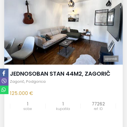
uporedi
JEDNOSOBAN STAN 44M2, ZAGORIČ
Zagorič
,
Podgorica
125.000 €
1
1
77262
sobe
kupatila
ref. ID