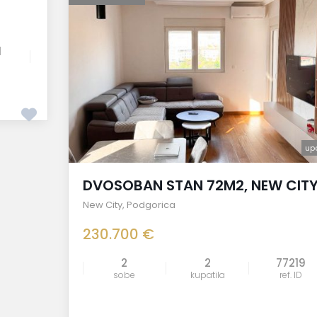
1
up
DVOSOBAN STAN 72M2, NEW CIT
New City
,
Podgorica
230.700 €
2
2
77219
sobe
kupatila
ref. ID