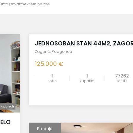
:
info@kvartnekretnine.me
Prodaja
JEDNOSOBAN STAN 44M2, ZAGOR
Zagorič
,
Podgorica
125.000 €
1
1
77262
sobe
kupatila
ref. ID
uporedi
uporedi
JELO
Prodaja