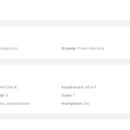
odgorica
Naselje:
Preko Morače
2
140.000 €
Kvadratura:
45 m
je:
0
Sobe:
1
ra:
Jednosoban
Namješten:
Da