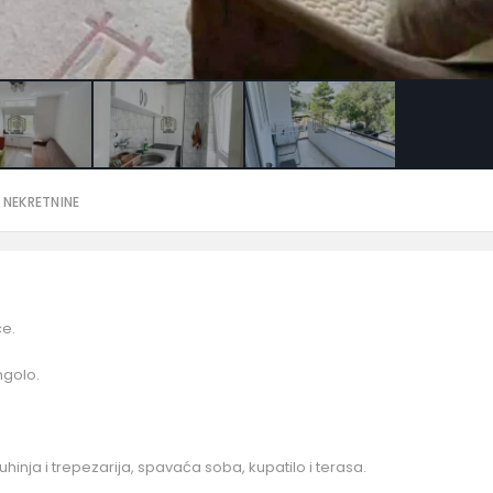
 NEKRETNINE
e.
angolo.
uhinja i trepezarija, spavaća soba, kupatilo i terasa.