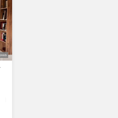
oredi
Y