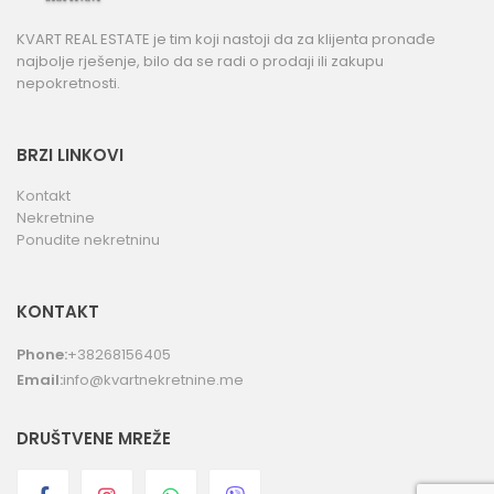
KVART REAL ESTATE je tim koji nastoji da za klijenta pronađe
najbolje rješenje, bilo da se radi o prodaji ili zakupu
nepokretnosti.
BRZI LINKOVI
Kontakt
Nekretnine
Ponudite nekretninu
KONTAKT
Phone:
+38268156405
Email:
info@kvartnekretnine.me
DRUŠTVENE MREŽE