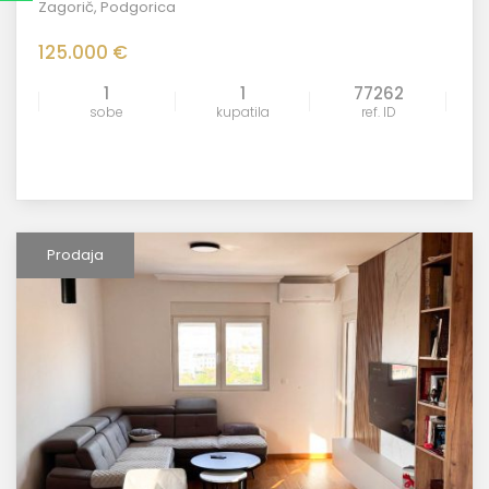
Zagorič
,
Podgorica
125.000 €
1
1
77262
sobe
kupatila
ref. ID
Prodaja