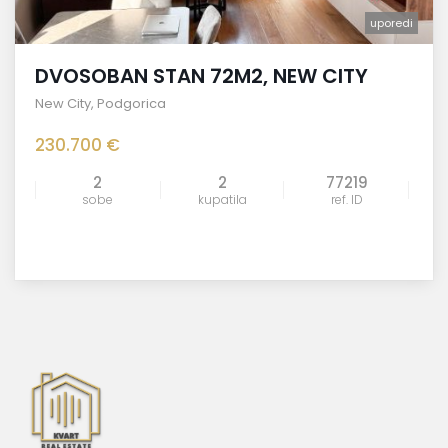
uporedi
DVOSOBAN STAN 72M2, NEW CITY
New City
,
Podgorica
230.700 €
2
2
77219
sobe
kupatila
ref. ID