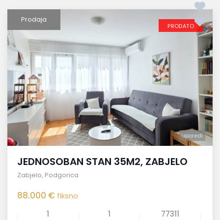
Prodaja
PRODATO
uporedi
JEDNOSOBAN STAN 35M2, ZABJELO
Zabjelo
,
Podgorica
88.000 €
fiksno
1
1
77311