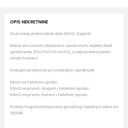
OPIS NEKRETNINE
Za prodaju jednosoban stan 52m2, Zagorič.
Nalazi se u novom stambeno–poslovnom objektu Nest
apartments (Po1+Po2+Pr+4+Ps), u neposrednoj blizini
lokala Protokol.
Dostupnost stanova po kvadraturi i spratnosti:
52m2 na četvrtom spratu ;
53m2 na prvom, drugom i četvrtom spratu ;
54m2 na prvom, trećem i četvrtom spratu.
Postoji mogućnost kupovine garažnog mjesta po cijeni od
12500€.