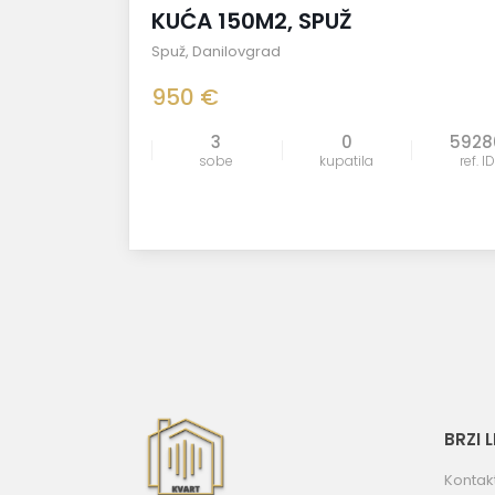
KUĆA 150M2, SPUŽ
Spuž
,
Danilovgrad
950 €
3
0
5928
sobe
kupatila
ref. ID
BRZI 
Kontak