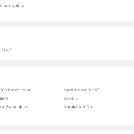
a uz doplatu.
:
Spuž
2
200 €
mjesečno
Kvadratura:
32 m
je:
0
Sobe:
0
ra:
Garsonjera
Namješten:
Da