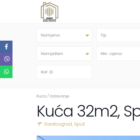
Namjena
Tip
Namješten
Kuća
/
Izdavanje
Kuća 32m2, S
Danilovgrad
,
Spuž