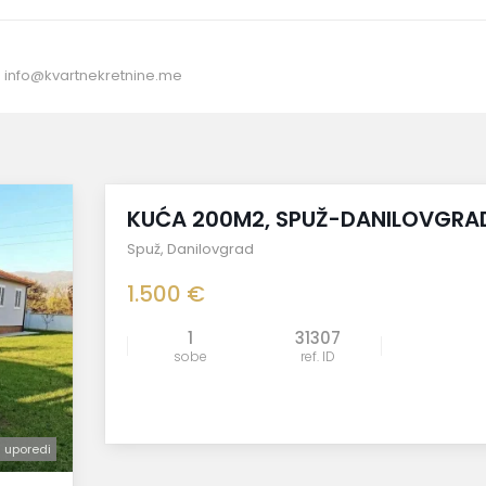
:
info@kvartnekretnine.me
Izdavanje
KUĆA 200M2, SPUŽ-DANILOVGRA
Spuž
,
Danilovgrad
1.500 €
1
31307
sobe
ref. ID
uporedi
uporedi