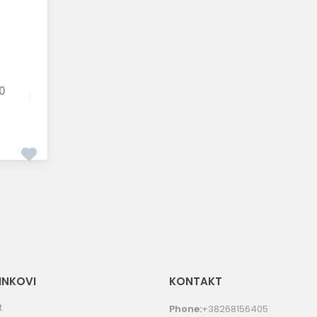
0
LINKOVI
KONTAKT
t
Phone:
+38268156405