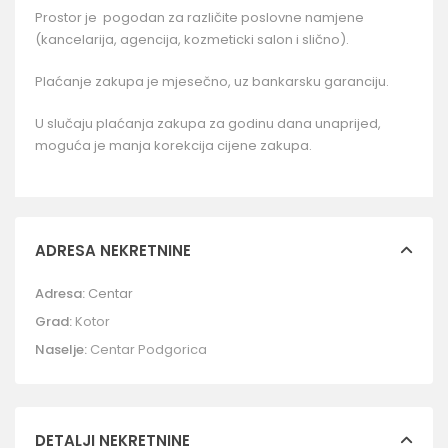
Prostor je pogodan za različite poslovne namjene
(kancelarija, agencija, kozmeticki salon i slično).
Plaćanje zakupa je mjesečno, uz bankarsku garanciju.
U slučaju plaćanja zakupa za godinu dana unaprijed,
moguća je manja korekcija cijene zakupa.
ADRESA NEKRETNINE
Adresa:
Centar
Grad:
Kotor
Naselje:
Centar Podgorica
DETALJI NEKRETNINE