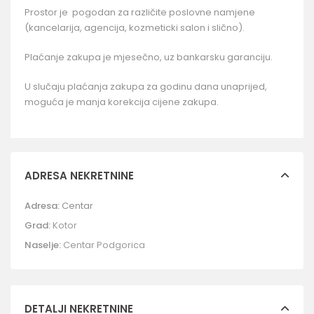
Prostor je pogodan za različite poslovne namjene
(kancelarija, agencija, kozmeticki salon i slično).
Plaćanje zakupa je mjesečno, uz bankarsku garanciju.
U slučaju plaćanja zakupa za godinu dana unaprijed,
moguća je manja korekcija cijene zakupa.
ADRESA NEKRETNINE
Adresa:
Centar
Grad:
Kotor
Naselje:
Centar Podgorica
DETALJI NEKRETNINE